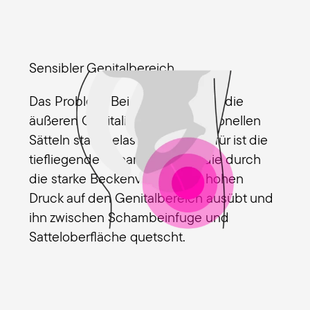
Sensibler Genitalbereich
Das Problem: Bei Frauen werden die
äußeren Genitalien auf konventionellen
Sätteln stark belastet. Grund dafür ist die
tiefliegende Schambeinfuge, die durch
die starke Beckenvorneigung hohen
Druck auf den Genitalbereich ausübt und
ihn zwischen Schambeinfuge und
Satteloberfläche quetscht.