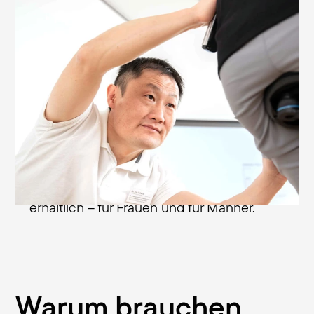
Immer die richtige Sattelbreite
Die Abstände der Sitzknochen
unterscheiden sich von Mensch zu
Mensch. Um die Last des Oberkörpers
optimal über die Sitzknochen auf den
Sattel zu verteilen, muss der Sattel zum
jeweiligen Becken passen – sonst sind
Probleme vorprogrammiert. Darum sind
Terry-Sättel immer in zwei Sitzbreiten
erhältlich – für Frauen und für Männer.
Warum brauchen