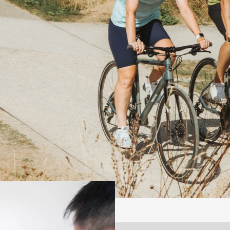
Geschlechtsspezifische 
Sitzprobleme sind die 
Beschwerden beim Radf
Männer vor allem im Sit
unterscheiden, entwicke
geschlechtsspezifische S
jedes Bike. Damit jede T
komfortablen Fahrerlebn
unangenehme Taubheits