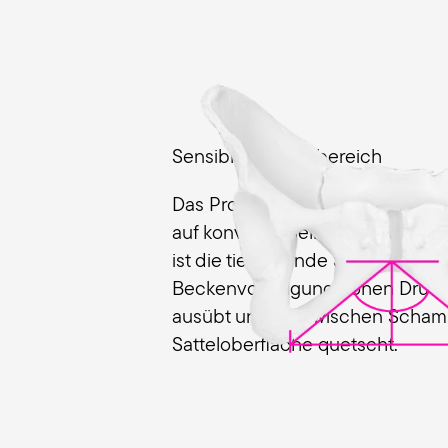
Sensibler Genitalbereich
Das Problem: Bei Frauen werden
auf konventionellen Sätteln star
ist die tiefliegende Schambeinfu
Beckenvorneigung hohen Druck 
ausübt und ihn zwischen Scha
Satteloberfläche quetscht.