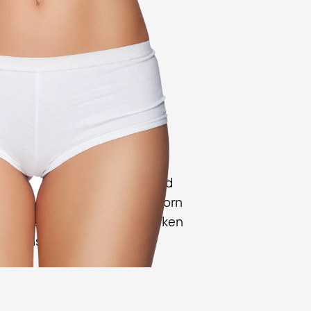
eiblichen Beckens bedingt
Schambeinbögen in einem
der stehen. Aus diesem Grund
dung beider Beckenhälften vorn
ief. Außerdem kippt das Becken
vorn als bei Männern.