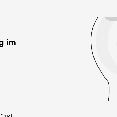
g im
n
 Druck