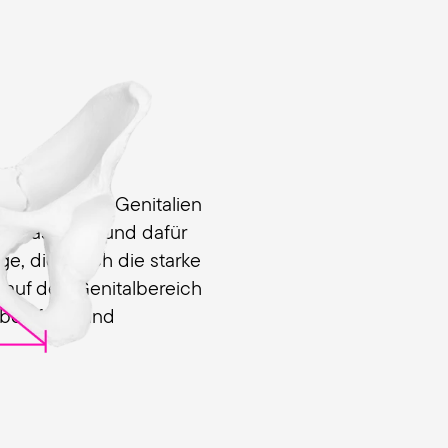
 die äußeren Genitalien
k belastet. Grund dafür
ge, die durch die starke
auf den Genitalbereich
mbeinfuge und