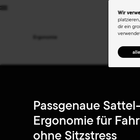
Menu
Wir verw
platzieren
dir ein gr
Sä
verwendet
Ergonomie
Ergonomie
Passgenaue Sattel
Ergonomie für Fah
ohne Sitzstress