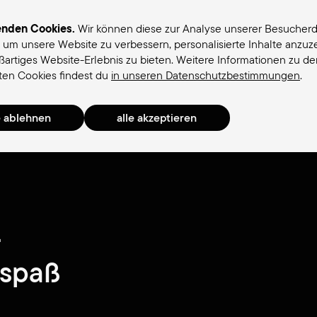
enden Cookies.
Wir können diese zur Analyse unserer Besucher
, um unsere Website zu verbessern, personalisierte Inhalte anzu
oßartiges Website-Erlebnis zu bieten. Weitere Informationen zu d
ttel für Frauen
Sättel für Männer
Terry-Sattelfin
en Cookies findest du
in unseren Datenschutzbestimmungen
.
-
rspaß