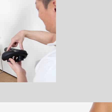
m Sitzbereich
che Beckenform von der