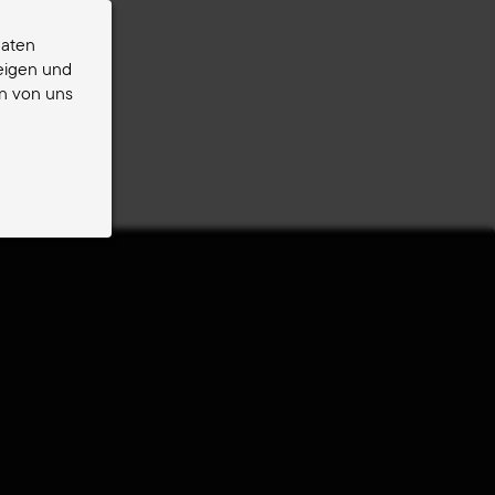
daten
zeigen und
en von uns
der