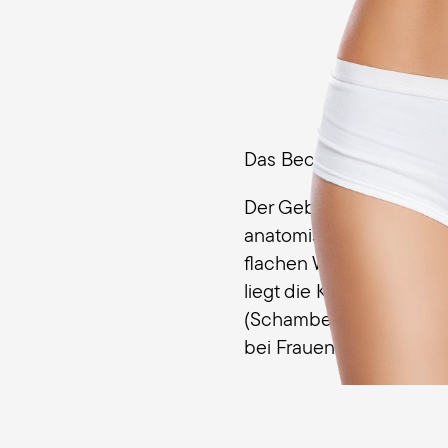
Das Becken von Frauen
Der Geburtskanal des w
anatomisch, dass die 
flachen Winkel zueinan
liegt die Knorpelverbin
(Schambeinfuge) sehr t
bei Frauen weiter nach 