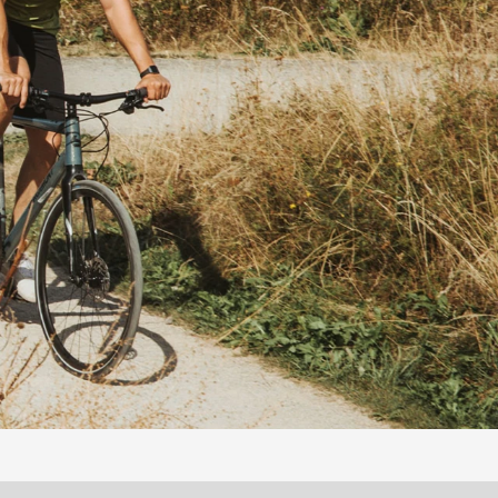
Sättel für jeden Anspruch
am häufigsten genannten
ahren. Da sich Frauen und
zbereich anatomisch erheblich
lt Terry im Ergonomie-Labor
ättel – für jeden Anspruch, für
our für dich zu einem
is wird. Ohne Sitzstress, ohne
gefühle.