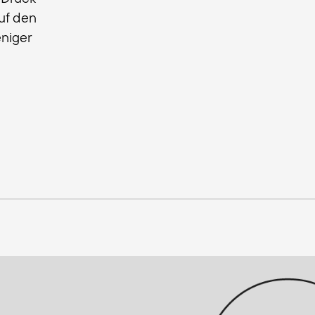
uf den
eniger