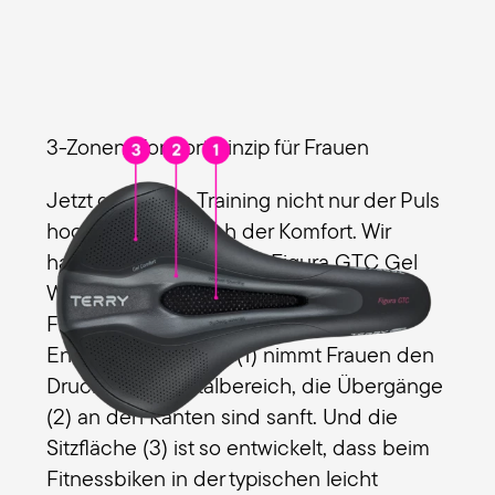
3-Zonen-Komfortprinzip für Frauen
Jetzt geht beim Training nicht nur der Puls
hoch, sondern auch der Komfort. Wir
haben die 3 Zonen des Figura GTC Gel
Women bestmöglich auf deinen
Fitnessanspruch abgestimmt. Die
Entlastungsöffnung (1)
nimmt Frauen den
Druck vom Genitalbereich, die
Übergänge
(2) an den Kanten sind sanft. Und die
Sitzfläche
(3) ist so entwickelt, dass beim
Fitnessbiken in der typischen leicht