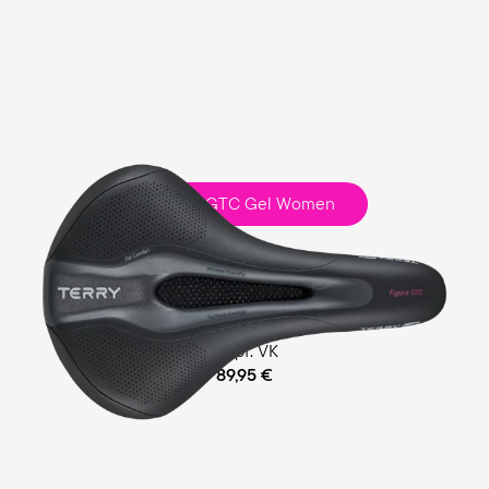
Figura GTC Gel Women
Fitness
Comfort Foam / Comfort Gel Polsterung
empf. VK
89,95 €