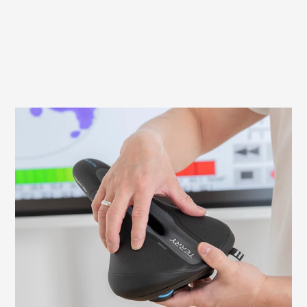
Worauf du beim Montieren deines Sattels
achten solltest
Es ist wichtig, den Sattel richtig
einzustellen, um Sitzbeschwerden zu
vermeiden und eine effiziente Fahrt zu
ermöglichen. Wir erklären dir hier, worauf
du achten solltest und wie du die nötigen
Einstellungen selbst überprüfen und
justieren kannst.