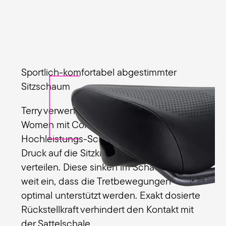
Sportlich-komfortabel abgestimmter
Sitzschaum
Terry verwendet im Figura GTC Gel
Women mit Comfort Foam ein spezielles
Hochleistungs-Schaumpolster, um den
Druck auf die Sitzknochen gleichmäßig zu
verteilen. Diese sinken im Schaum nur so
weit ein, dass die Tretbewegungen
optimal unterstützt werden. Exakt dosierte
Rückstellkraft verhindert den Kontakt mit
der Sattelschale.