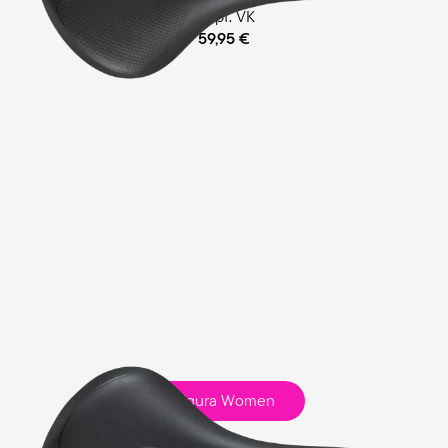
empf. VK
59,95 €
Figura Women