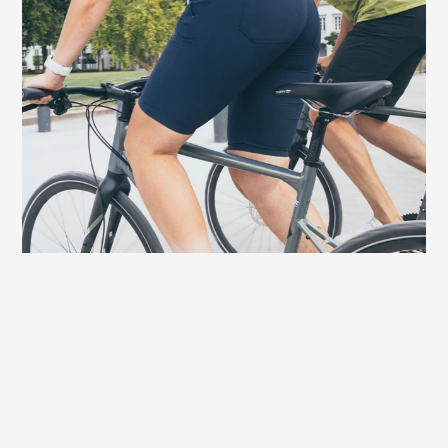
Bei Frauen kann es im Genitalbereich
durch Druck des Sattels zu schmerzhaften
Beschwerden kommen. Der speziell der
weiblichen Anatomie angepasste
Entlastungskanal des Terry Figura GTC Gel
Women verhindert diese typischen
Sitzprobleme.