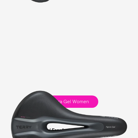
Figura Gel Women
Fitness
Comfort Gel / Ergofoam-Schaum Polsterung