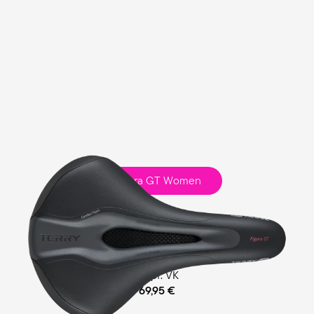
Figura GT Women
Fitness
Comfort Foam Polsterung
empf. VK
69,95 €