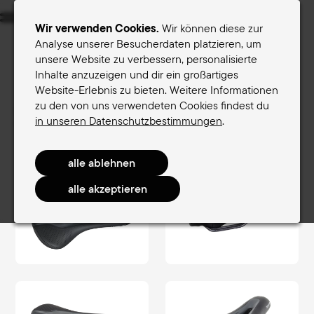
Menu
Wir verwenden Cookies.
Wir können diese zur
Analyse unserer Besucherdaten platzieren, um
unsere Website zu verbessern, personalisierte
Sättel für Frauen
Sättel für Männer
Inhalte anzuzeigen und dir ein großartiges
Website-Erlebnis zu bieten. Weitere Informationen
Terry-Sattelfinder
zu den von uns verwendeten Cookies findest du
Sättel für Frauen
FitnessComfort Women
in unseren Datenschutzbestimmungen
.
Figura GTC Gel Women