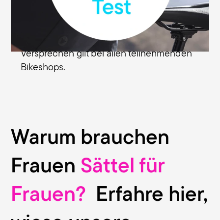
Tagen ab Kaufdatum bei dem
Fachhändler zurückgeben, bei dem du
den Sattel erworben hast. Dieses
Versprechen gilt bei allen teilnehmenden
Bikeshops.
Warum brauchen
Frauen
Sättel für
Frauen?
Erfahre hier,