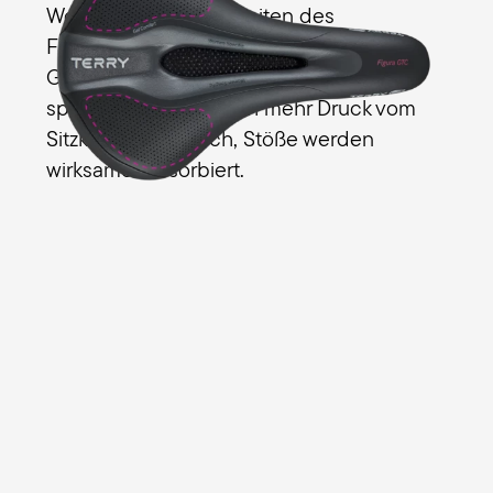
Women die Unebenheiten des
Fahruntergrunds besonders effektiv. Die
Gel-Pads ergänzen das Schaumpolster
spürbar, nehmen noch mehr Druck vom
Sitzknochenbereich, Stöße werden
wirksamer absorbiert.