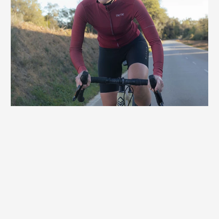
aber auch gern vom Motor unterstützen?
Kein Problem, der Butterfly Arteria Gel Max
Women bietet dir für die E-Versionen von
Rennrad, Gravelbike und MTB ebenfalls
Top-Komfort. Mit E-Bikes werden die
Touren schon mal länger – und genau
dafür haben wir diesen Sattel entwickelt!