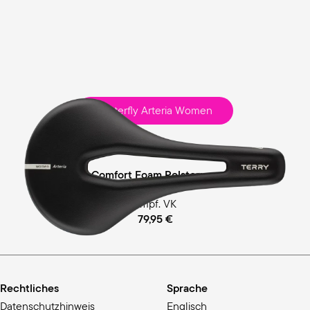
Butterfly Arteria Women
Race
Comfort Foam Polsterung
empf. VK
79,95 €
Rechtliches
Sprache
Datenschutzhinweis
Englisch