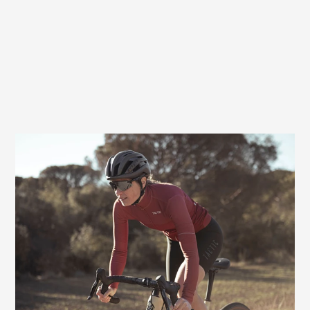
Verhindert Druck, entlastet den
Genitalbereich
Bei Frauen kann es vor allem im
Genitalbereich durch Druck des Sattels zu
schmerzhaften Beschwerden kommen.
Die speziell der weiblichen Anatomie
angepasste Aussparung des Terry Butterfly
Arteria Gel Max Women im vorderen