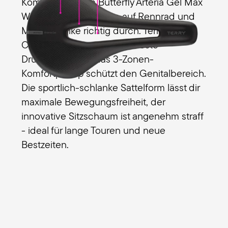
Komfort: Mit dem Butterfly Arteria Gel Max
Women starten Frauen auf Rennrad und
Mountainbike richtig durch. Terry-
Comfort-Gel sorgt für allerbeste
Druckverteilung, das 3-Zonen-
Komfortprinzip schützt den Genitalbereich.
Die sportlich-schlanke Sattelform lässt dir
maximale Bewegungsfreiheit, der
innovative Sitzschaum ist angenehm straff
- ideal für lange Touren und neue
Bestzeiten.