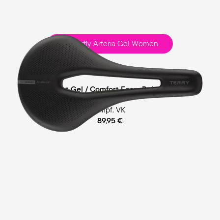
Butterfly Arteria Gel Women
Race
Comfort Gel / Comfort Foam Polsterung
empf. VK
89,95 €