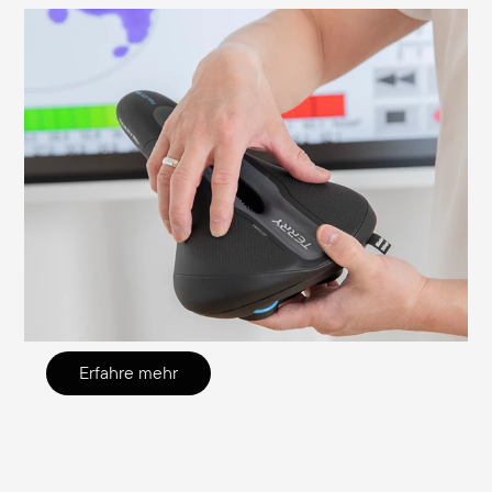
Worauf du beim Montieren deines Sattels
achten solltest
Es ist wichtig, den Sattel richtig
einzustellen, um Sitzbeschwerden zu
vermeiden und eine effiziente Fahrt zu
ermöglichen. Wir erklären dir hier, worauf
du achten solltest und wie du die nötigen
Einstellungen selbst überprüfen und
justieren kannst.
Erfahre mehr