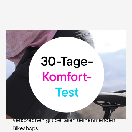
30 Tage Geld-zurück-Garantie
Wir sind überzeugt von der hohen Qualität
und Funktionalität unserer Sättel. Deshalb
geben wir dir unsere Geld-zurück-
Garantie: Du kannst deinen Terry-Sattel
ohne Risiko testen und innerhalb von 30
Tagen ab Kaufdatum bei dem
Fachhändler zurückgeben, bei dem du
den Sattel erworben hast. Dieses
Versprechen gilt bei allen teilnehmenden
Bikeshops.