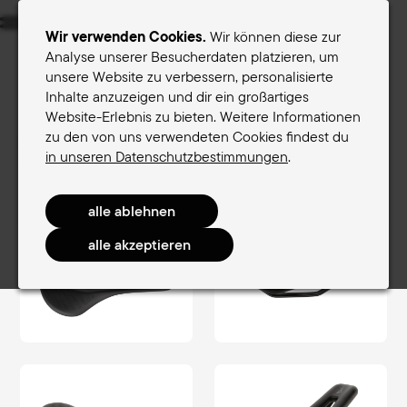
Menu
Wir verwenden Cookies.
Wir können diese zur
Analyse unserer Besucherdaten platzieren, um
unsere Website zu verbessern, personalisierte
Sättel für Frauen
Sättel für Männer
Inhalte anzuzeigen und dir ein großartiges
Website-Erlebnis zu bieten. Weitere Informationen
Terry-Sattelfinder
zu den von uns verwendeten Cookies findest du
Sättel für Frauen
RaceComfort Women
in unseren Datenschutzbestimmungen
.
Butterfly Arteria Gel Max Women