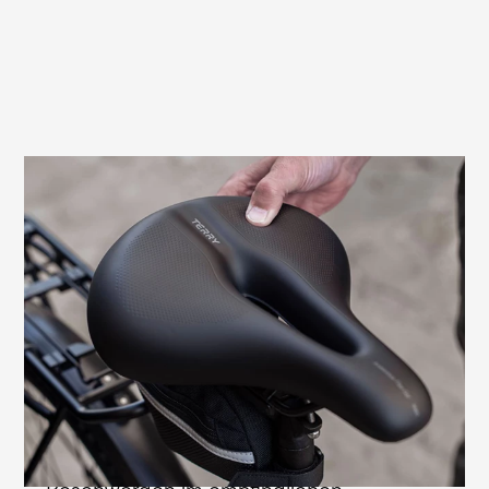
Verhindert Sitzdruck und Taubheitsgefühle
Bei Männern kann es im Dammbereich
durch Druck des Sattels zu einer
Kompression von Nerven und Gefäßen
kommen. Dies führt häufig zu
Taubheitsgefühlen. Die speziell der
männlichen Anatomie angepasste
Entlastungsöffnung des Terry Anatomica
Flex Gel Men verhindert diese typischen