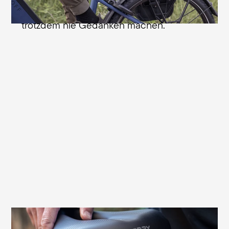
länger – über Sitzstress musst du dir
trotzdem nie Gedanken machen.
QuickClick®-Halterung für Satteltaschen