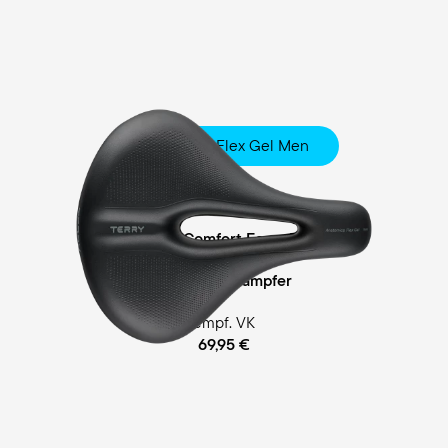
Anatomica Flex Gel Men
City
Comfort Gel / Comfort Foam Polsterung
Cellasto® Dämpfer
empf. VK
69,95 €