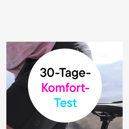
30 Tage Geld-zurück-Garantie
Wir sind überzeugt von der hohen Qualität
und Funktionalität unserer Sättel. Deshalb
geben wir dir unsere Geld-zurück-
Garantie: Du kannst deinen Terry-Sattel
ohne Risiko testen und innerhalb von 30
Tagen ab Kaufdatum bei dem
Fachhändler zurückgeben, bei dem du
den Sattel erworben hast. Dieses