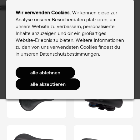
Menu
Wir verwenden Cookies.
Wir können diese zur
Analyse unserer Besucherdaten platzieren, um
unsere Website zu verbessern, personalisierte
Sättel für Frauen
Sättel für Männer
Inhalte anzuzeigen und dir ein großartiges
Website-Erlebnis zu bieten. Weitere Informationen
Terry-Sattelfinder
zu den von uns verwendeten Cookies findest du
Sättel für Männer
CityComfort Men
in unseren Datenschutzbestimmungen
.
Anatomica Flex Gel Men