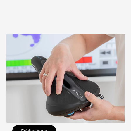
Worauf du beim Montieren deines Sattels
achten solltest
Es ist wichtig, den Sattel richtig
einzustellen, um Sitzbeschwerden zu
vermeiden und eine effiziente Fahrt zu
ermöglichen. Wir erklären dir hier, worauf
du achten solltest und wie du die nötigen
Einstellungen selbst überprüfen und
justieren kannst.
Erfahre mehr