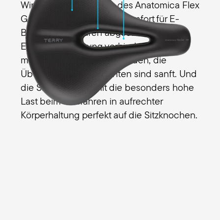
Wir haben die 3 Zonen des Anatomica Flex
Gel Men auf maximalen Komfort für E-
Bike-Genusstouren abgestimmt. Die
Entlastungsöffnung verhindert
männertypische Beschwerden, die
Übergänge an den Kanten sind sanft. Und
die Sitzfläche verteilt die besonders hohe
Last beim Radfahren in aufrechter
Körperhaltung perfekt auf die Sitzknochen.