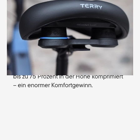
Stoßdämpfer
Beste Entlastung für den Rücken und ein
Extraplus an Sitzkomfort: Mit den
Cellasto
-Mikrozell-Stoßdämpfern von
®
BASF bist du auch auf Kopfsteinpflaster
oder schlechten Straßen stets bequem
unterwegs. Bei Stößen werden die
langlebigen, leicht zu pflegenden Dämpfer
bis zu 75 Prozent in der Höhe komprimiert
– ein enormer Komfortgewinn.