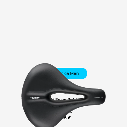
Anatomica Men
City
Comfort Foam Polsterung
empf. VK
49,95 €