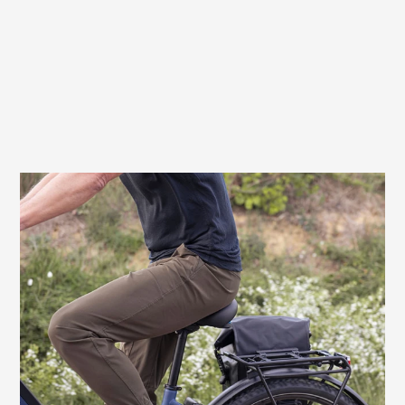
Sehr gute Wahl auch für E-Bikes und
Tiefeinsteiger
Wenn du ein Fahrrad mit niedrigem
Einstieg und/oder mit Motorunterstützung
hast, bietet dir der Anatomica Flex Gel
Men ebenfalls höchsten Komfort. Auf
einem City- oder Touren-E-Bike werden
deine Ausfahrten zwar schon mal etwas