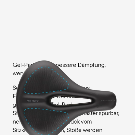
Gel-Pads: Noch bessere Dämpfung,
weniger Druck
So werden Unebenheiten des
Fahruntergrunds besonders effektiv
gedämpft. Die Gel-Pads ergänzen
Stoßdämpfer und Schaumpolster spürbar,
nehmen noch mehr Druck vom
Sitzknochenbereich, Stöße werden