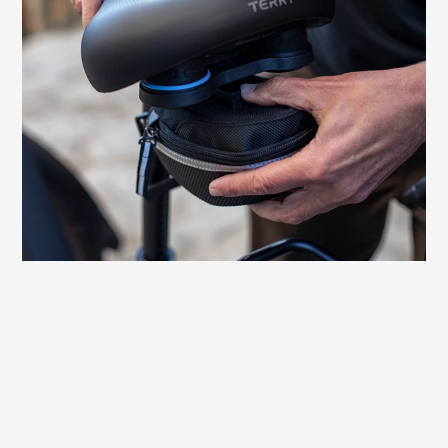
Der Terry Anatomica Flex Gel Men ist mit
einer Aufnahme für QuickClick®-
Satteltaschen ausgestattet. Aufschieben,
Einklicken – und die Satteltasche ist sicher
befestigt. Ein einfacher Druck auf den
Entriegelungsknopf reicht aus, und die
Tasche lässt sich bequem wieder
abnehmen.