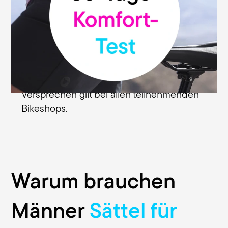
geben wir dir unsere Geld-zurück-
Garantie: Du kannst deinen Terry-Sattel
ohne Risiko testen und innerhalb von 30
Tagen ab Kaufdatum bei dem
Fachhändler zurückgeben, bei dem du
den Sattel erworben hast. Dieses
Versprechen gilt bei allen teilnehmenden
Bikeshops.
Warum brauchen
Männer
Sättel für