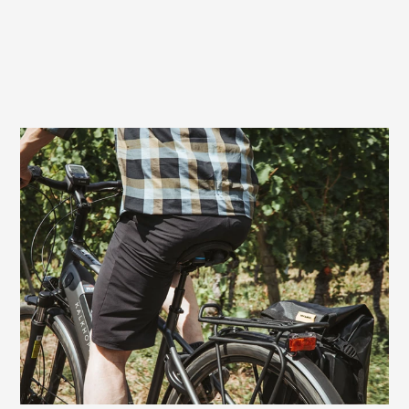
Sehr gute Wahl auch für E-Biker
Auf Fahrrädern mit Motorunterstützung
bietet dir der Terry Figura GT Men
ebenfalls sehr guten Komfort. Mit einem
E-Fitnessbike oder einem sportlichen E-
Tourenrad werden die Ausfahrten schon
mal etwas länger und anspruchsvoller. Auf
diesem Sattel hast du immer Fahrspaß bis
zum Ziel – ohne Sitzstress.