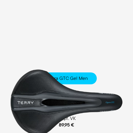
Figura GTC Gel Men
Fitness
Comfort Foam / Comfort Gel Polsterung
empf. VK
89,95 €