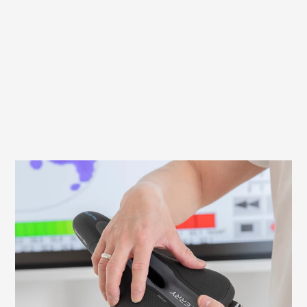
Worauf du beim Montieren deines Sattels
achten solltest
Es ist wichtig, den Sattel richtig
einzustellen, um Sitzbeschwerden zu
vermeiden und eine effiziente Fahrt zu
ermöglichen. Wir erklären dir hier, worauf