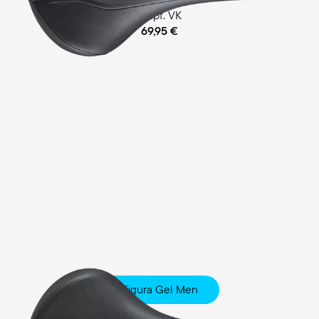
empf. VK
69,95 €
Figura Gel Men