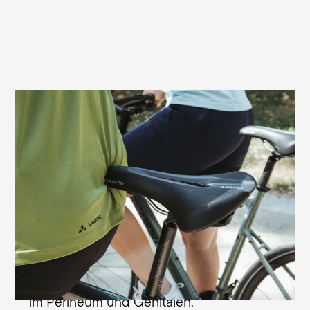
Verhindert Sitzdruck und Taubheitsgefühle
Bei Männern kann es im Dammbereich
durch Druck des Sattels zu einer
Kompression von Nerven und Gefäßen
kommen. Dies führt häufig zu
Taubheitsgefühlen. Der speziell der
männlichen Anatomie angepasste
Entlastungskanal des Terry Figura GT Men
verhindert diese typischen Beschwerden
im Perineum und Genitalen.