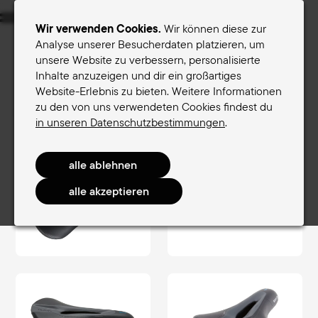
Menu
Wir verwenden Cookies.
Wir können diese zur
Analyse unserer Besucherdaten platzieren, um
unsere Website zu verbessern, personalisierte
Sättel für Frauen
Sättel für Männer
Inhalte anzuzeigen und dir ein großartiges
Website-Erlebnis zu bieten. Weitere Informationen
Terry-Sattelfinder
zu den von uns verwendeten Cookies findest du
Sättel für Männer
FitnessComfort Men
Figura GT Men
in unseren Datenschutzbestimmungen
.