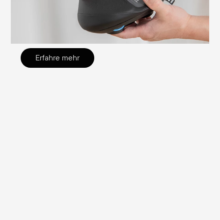
du achten solltest und wie du die nötigen
Einstellungen selbst überprüfen und
justieren kannst.
Erfahre mehr