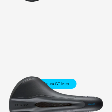
Figura GT Men
Fitness
Comfort Foam Polsterung