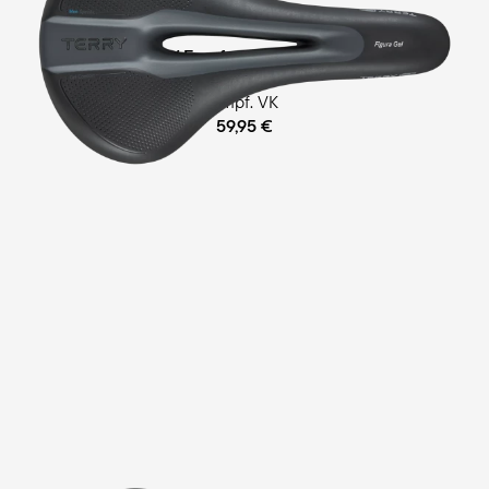
Fitness
Comfort Gel / Ergofoam-Schaum Polsterung
empf. VK
59,95 €