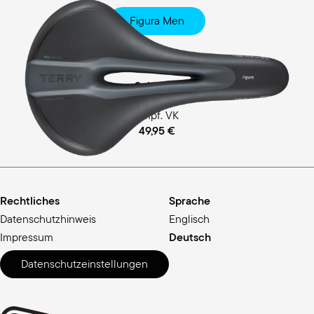
Figura Men
Fitness
Ergofoam-Schaum Polsterung
empf. VK
49,95 €
Rechtliches
Sprache
Datenschutzhinweis
Englisch
Impressum
Deutsch
Datenschutzeinstellungen