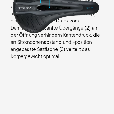
bestmöglich auf deinen Fitnessanspruch
abgestimmt. Die
Entlastungsöffnung (1)
nimmt Männern den Druck vom
Dammbereich. Sanfte
Übergänge
(2) an
der Öffnung verhindern Kantendruck, die
an Sitzknochenabstand und -position
angepasste
Sitzfläche (3)
verteilt das
Körpergewicht optimal.