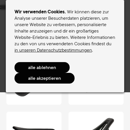
Menu
Wir verwenden Cookies.
Wir können diese zur
Analyse unserer Besucherdaten platzieren, um
unsere Website zu verbessern, personalisierte
Sättel für Frauen
Sättel für Männer
Inhalte anzuzeigen und dir ein großartiges
Website-Erlebnis zu bieten. Weitere Informationen
Terry-Sattelfinder
zu den von uns verwendeten Cookies findest du
Sättel für Männer
RaceComfort Men
Fly Arteria Gel Men
in unseren Datenschutzbestimmungen
.