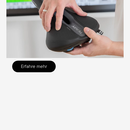
Es ist wichtig, den Sattel richtig
einzustellen, um Sitzbeschwerden zu
vermeiden und eine effiziente Fahrt zu
ermöglichen. Wir erklären dir hier, worauf
du achten solltest und wie du die nötigen
Einstellungen selbst überprüfen und
justieren kannst.
Erfahre mehr