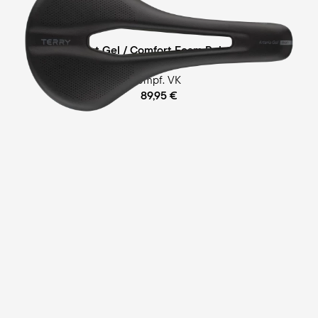
Race
Comfort Gel / Comfort Foam Polsterung
empf. VK
89,95 €