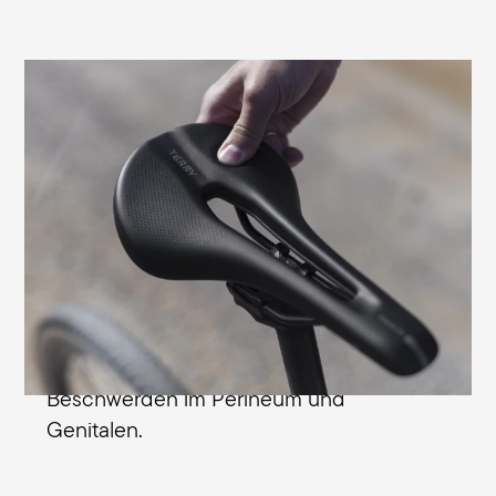
Verhindert Sitzdruck und Taubheitsgefühle
Bei Männern kann es im Dammbereich
durch Druck des Sattels zu einer
Kompression von Nerven und Gefäßen
kommen. Dies führt häufig zu Schmerzen
oder Taubheitsgefühlen. Die speziell der
männlichen Anatomie angepasste
Entlastungsöffnung des Terry Fly Arteria
Gel Men verhindert diese typischen
Beschwerden im Perineum und
Genitalen.