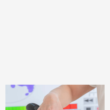
Worauf du beim Montieren deines Sattels
achten solltest