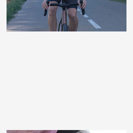
Komfort. Mit E-Bikes werden die Touren
schon mal etwas länger – und genau dafür
haben wir diesen Sattel entwickelt!