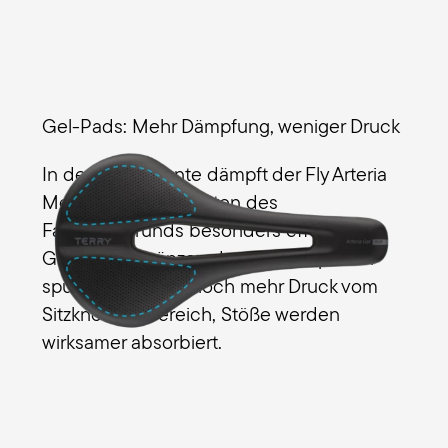
Gel-Pads: Mehr Dämpfung, weniger Druck
In der Gel-Variante dämpft der Fly Arteria
Men die Unebenheiten des
Fahruntergrunds besonders effektiv. Die
Gel-Pads ergänzen das Schaumpolster
spürbar, nehmen noch mehr Druck vom
Sitzknochenbereich, Stöße werden
wirksamer absorbiert.