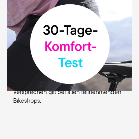
30 Tage Geld-zurück-Garantie
Wir sind überzeugt von der hohen Qualität
und Funktionalität unserer Sättel. Deshalb
geben wir dir unsere Geld-zurück-
Garantie: Du kannst deinen Terry-Sattel
ohne Risiko testen und innerhalb von 30
Tagen ab Kaufdatum bei dem
Fachhändler zurückgeben, bei dem du
den Sattel erworben hast. Dieses
Versprechen gilt bei allen teilnehmenden
Bikeshops.