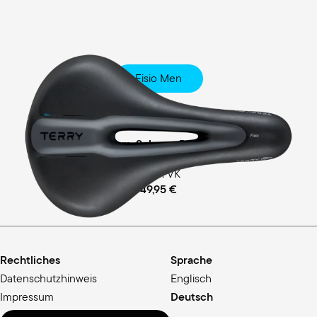
Fisio Men
Touring
Ergofoam-Schaum Polsterung
empf. VK
49,95 €
Rechtliches
Sprache
Datenschutzhinweis
Englisch
Impressum
Deutsch