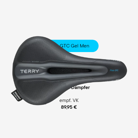
Fisio GTC Gel Men
Touring
Comfort Foam / Comfort Gel Polsterung
Cellasto® Dämpfer
empf. VK
89,95 €