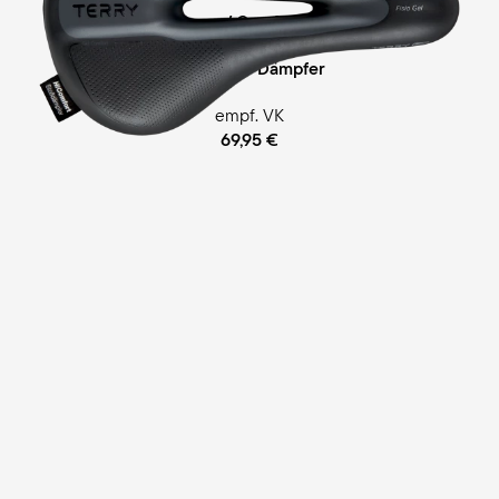
Ergofoam-Schaum / Comfort Gel Polsterung
Cellasto® Dämpfer
empf. VK
69,95 €