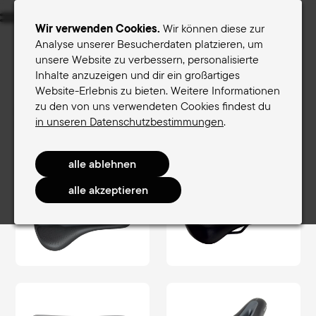
Menu
Wir verwenden Cookies.
Wir können diese zur
Analyse unserer Besucherdaten platzieren, um
unsere Website zu verbessern, personalisierte
Sättel für Frauen
Sättel für Männer
Inhalte anzuzeigen und dir ein großartiges
Website-Erlebnis zu bieten. Weitere Informationen
Terry-Sattelfinder
zu den von uns verwendeten Cookies findest du
Sättel für Männer
TouringComfort Men
in unseren Datenschutzbestimmungen
.
Fisio Gel Max Men