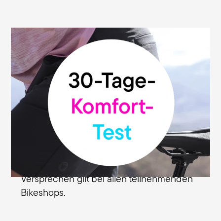
30 Tage Geld-zurück-Garantie
Wir sind überzeugt von der hohen Qualität
und Funktionalität unserer Sättel. Deshalb
geben wir dir unsere Geld-zurück-
Garantie: Du kannst deinen Terry-Sattel
ohne Risiko testen und innerhalb von 30
Tagen ab Kaufdatum bei dem
Fachhändler zurückgeben, bei dem du
den Sattel erworben hast. Dieses
Versprechen gilt bei allen teilnehmenden
Bikeshops.