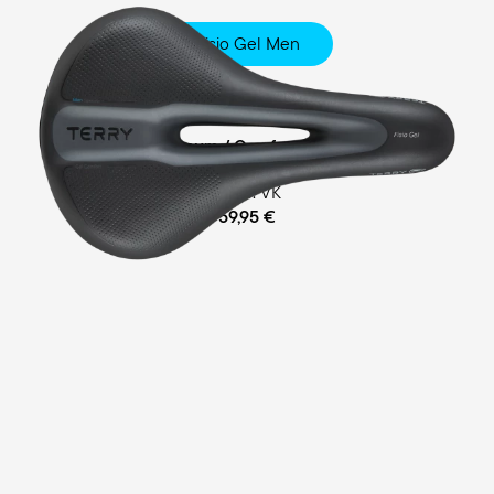
Fisio Gel Men
Touring
Ergofoam-Schaum / Comfort Gel Polsterung
empf. VK
59,95 €