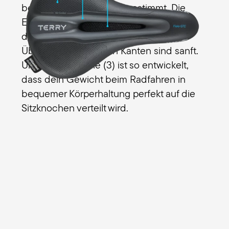
bei all deinen Touren abgestimmt. Die
Entlastungsöffnung (1)
nimmt Männern
den Druck vom Dammbereich, die
Übergänge (2)
an den Kanten sind sanft.
Und die
Sitzfläche (3)
ist so entwickelt,
dass dein Gewicht beim Radfahren in
bequemer Körperhaltung perfekt auf die
Sitzknochen verteilt wird.