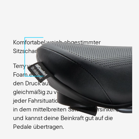
Komfortabel weich abgestimmter
Sitzschaum
Terry verwendet im Fisio Gel Men mit Ergo
Foam ein spezielles Schaumpolster, um
den Druck auf die Sitzknochen
gleichmäßig zu verteilen. So sitzt du in
jeder Fahrsituation angenehm weich, ohne
in dem mittelbreiten Sattel zu versinken,
und kannst deine Beinkraft gut auf die
Pedale übertragen.