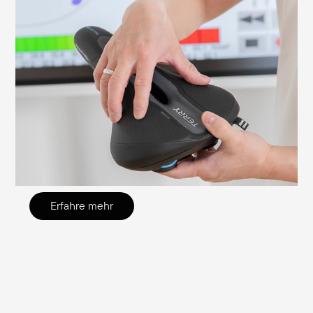
achten solltest
Es ist wichtig, den Sattel richtig
einzustellen, um Sitzbeschwerden zu
vermeiden und eine effiziente Fahrt zu
ermöglichen. Wir erklären dir hier, worauf
du achten solltest und wie du die nötigen
Einstellungen selbst überprüfen und
justieren kannst.
Erfahre mehr