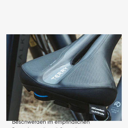
Verhindert Sitzdruck und Taubheitsgefühle
Bei Männern kann es im Dammbereich
durch Druck des Sattels zu einer
Kompression von Nerven und Gefäßen
kommen. Dies führt häufig zu
Taubheitsgefühlen. Die speziell der
männlichen Anatomie angepasste
Entlastungsöffnung des Terry Fisio Gel
Max Men verhindert diese typischen
Beschwerden im empfindlichen