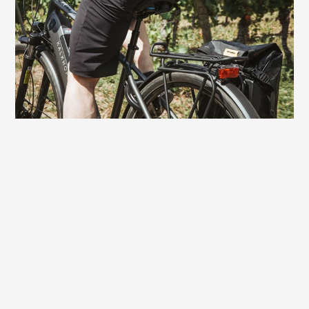
Men ebenfalls sehr guten Komfort. Mit
einem Touren- oder Trekking-E-Bike
werden die Ausfahrten schon mal etwas
länger und anspruchsvoller. Auf diesem
Sattel hast du Fahrspaß bis zum Ziel –
ohne Sitzstress.