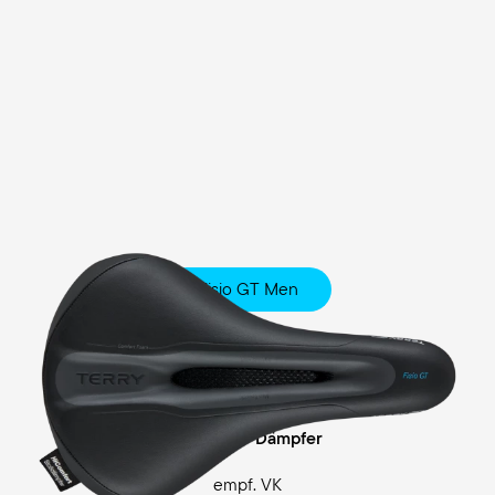
Fisio GT Men
Touring
Comfort Foam Polsterung
Cellasto® Dämpfer
empf. VK