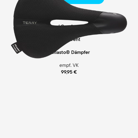
Touring
Comfort Foam / Comfort Gel Polsterung
ClimaVent
Cellasto® Dämpfer
empf. VK
99,95 €