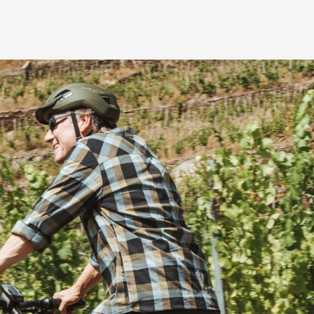
3-Zonen-Komfortprinzip
Wir haben die 3 Zonen 
Langstreckenkomfort be
Die
Entlastungsöffnung 
vom Dammbereich, die
sind sanft. Und die
Sitz