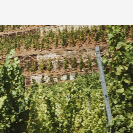
 für Männer
des Fisio Gel Men besonders auf
i all deinen Touren abgestimmt.
(1)
nimmt Männern den Druck
Übergänge (2)
an den Kanten
fläche (3)
ist so entwickelt, dass