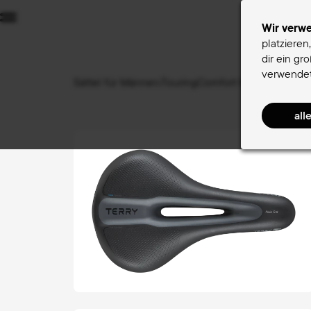
Menu
Wir verw
platzieren
dir ein gr
Sä
verwendet
Sättel für Männer
TouringComfort Men
Fisio Ge