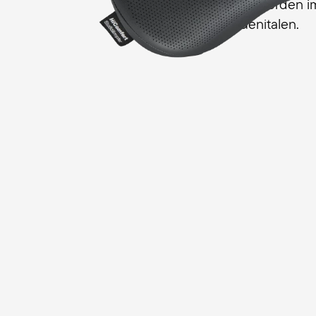
diese typischen Beschwerden i
Dammbereich und Genitalen.