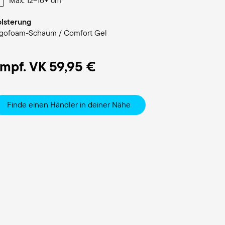
Max: 12–16+ cm
lsterung
gofoam-Schaum / Comfort Gel
mpf. VK
59,95 €
Finde einen Händler in deiner Nähe