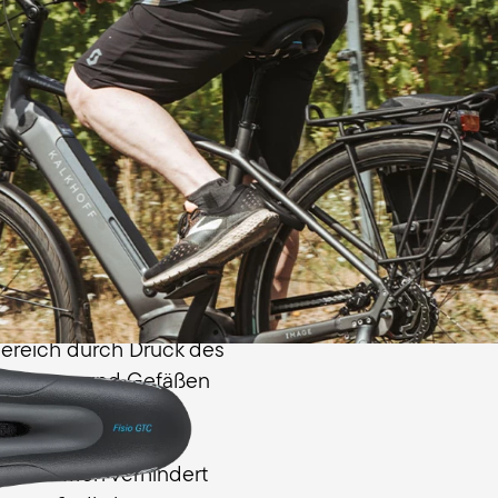
dein Gewicht beim Rad
Körperhaltung perfekt au
itsgefühle
ereich durch Druck des
on Nerven und Gefäßen
ubheitsgefühlen. Die
ie angepasste
sio Gel Men verhindert