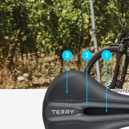
Verhindert Sitzdruck und Taubhe
Bei Männern kann es im Dammb
Sattels zu einer Kompression v
kommen. Dies führt häufig zu Ta
speziell der männlichen Anatom
Entlastungsöffnung des Terry Fi