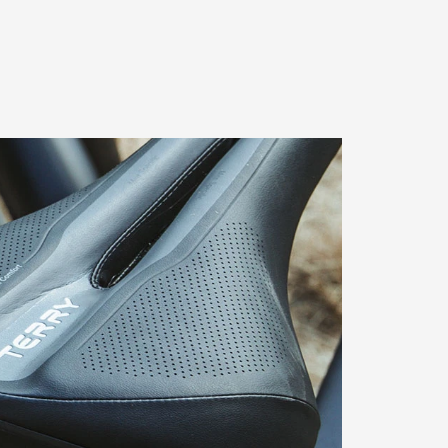
ng, weniger Druck
pft der Fisio Men die
ntergrunds besonders effektiv.
das Schaumpolster spürbar,
k vom Sitzknochenbereich,