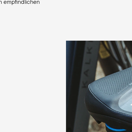
m empfindlichen
Gel-Pads: Mehr Dämpfu
In der Gel-Variante däm
Unebenheiten des Fahru
Die Gel-Pads ergänzen 
nehmen noch mehr Druc