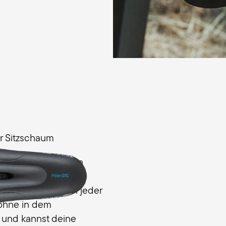
Stöße werden wirksamer
r Sitzschaum
n mit Ergo Foam ein
n Druck auf die
len. So sitzt du in jeder
 ohne in dem
n, und kannst deine