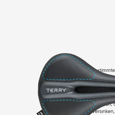
Komfortabel weich abgestimmte
Terry verwendet im Fisio Gel Me
spezielles Schaumpolster, um de
Sitzknochen gleichmäßig zu vertei
Fahrsituation angenehm weich,
mittelbreiten Sattel zu versinke