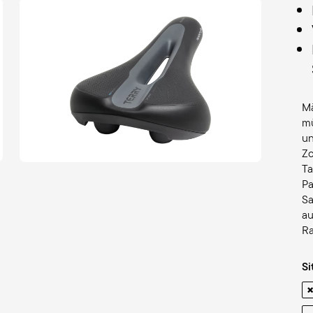
Mä
mü
un
Zo
Ta
Pa
Sa
au
Ra
Si