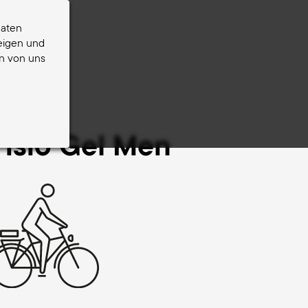
daten
zeigen und
en von uns
der
Fisio Gel Men